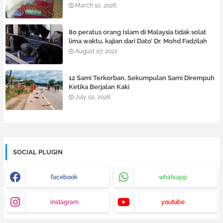
pelurus rambut
March 10, 2026
80 peratus orang Islam di Malaysia tidak solat
lima waktu, kajian dari Dato’ Dr. Mohd Fadzilah
Kamsah
August 07, 2022
12 Sami Terkorban, Sekumpulan Sami Dirempuh
Ketika Berjalan Kaki
July 02, 2026
SOCIAL PLUGIN
facebook
whatsapp
instagram
youtube