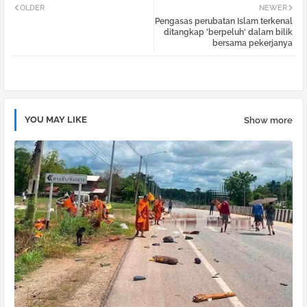
OLDER
NEWER
Pengasas perubatan Islam terkenal
tter
atsa
ditangkap 'berpeluh' dalam bilik
bersama pekerjanya
pp
YOU MAY LIKE
Show more