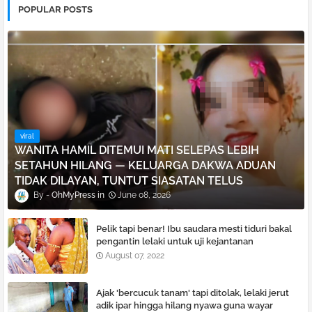
POPULAR POSTS
viral
WANITA HAMIL DITEMUI MATI SELEPAS LEBIH
SETAHUN HILANG — KELUARGA DAKWA ADUAN
TIDAK DILAYAN, TUNTUT SIASATAN TELUS
OhMyPress
June 08, 2026
Pelik tapi benar! Ibu saudara mesti tiduri bakal
pengantin lelaki untuk uji kejantanan
August 07, 2022
Ajak 'bercucuk tanam' tapi ditolak, lelaki je͏rut
adik ipar hingga hilang nyawa guna wayar