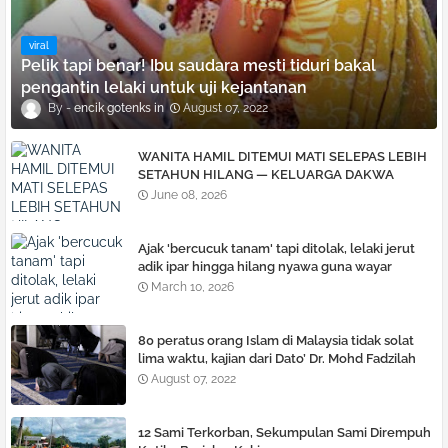
viral
Pelik tapi benar! Ibu saudara mesti tiduri bakal
pengantin lelaki untuk uji kejantanan
encik gotenks
August 07, 2022
WANITA HAMIL DITEMUI MATI SELEPAS LEBIH
SETAHUN HILANG — KELUARGA DAKWA
ADUAN TIDAK DILAYAN, TUNTUT SIASATAN
June 08, 2026
TELUS
Ajak 'bercucuk tanam' tapi ditolak, lelaki je͏rut
adik ipar hingga hilang nyawa guna wayar
pelurus rambut
March 10, 2026
80 peratus orang Islam di Malaysia tidak solat
lima waktu, kajian dari Dato’ Dr. Mohd Fadzilah
Kamsah
August 07, 2022
12 Sami Terkorban, Sekumpulan Sami Dirempuh