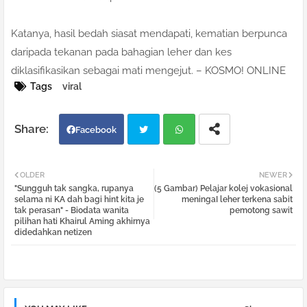
Katanya, hasil bedah siasat mendapati, kematian berpunca
daripada tekanan pada bahagian leher dan kes
diklasifikasikan sebagai mati mengejut. – KOSMO! ONLINE
Tags
viral
Facebook
Twi
Wh
OLDER
NEWER
"Sungguh tak sangka, rupanya
(5 Gambar) Pelajar kolej vokasional
tter
atsa
selama ni KA dah bagi hint kita je
meningaI leher terkena sabit
tak perasan" - Biodata wanita
pemotong sawit
pilihan hati Khairul Aming akhirnya
pp
didedahkan netizen