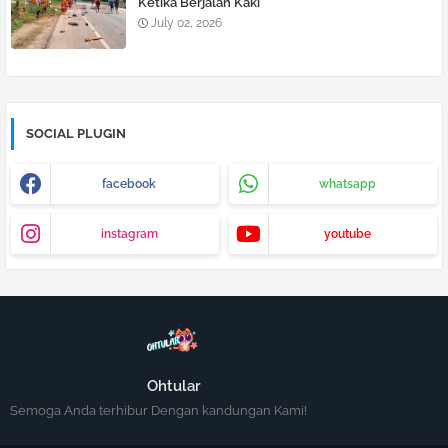
Ketika Berjalan Kaki
July 02, 2026
SOCIAL PLUGIN
facebook
whatsapp
instagram
youtube
Ohtular
Semoga Anda terhibur Dengan kandungan Kami!