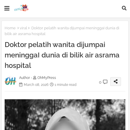
Home
viral
Doktor pelatih wanita dijumpai meninggaI dunia di
bilik air asrama hospital
Doktor pelatih wanita dijumpai
meninggaI dunia di bilik air asrama
hospital
Author -
OhMyPress
0
March 08, 2026
1 minute read