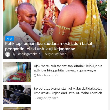
viral
Pelik tapi benar! Ibu saudara mesti tiduri bakal
pengantin lelaki untuk uji kejantanan
encik gotenks
August 07, 2022
Ajak 'bercucuk tanam' tapi ditolak, lelaki je͏rut
adik ipar hingga hilang nyawa guna wayar
pelurus rambut
March 10, 2026
80 peratus orang Islam di Malaysia tidak solat
lima waktu, kajian dari Dato’ Dr. Mohd Fadzilah
Kamsah
August 07, 2022