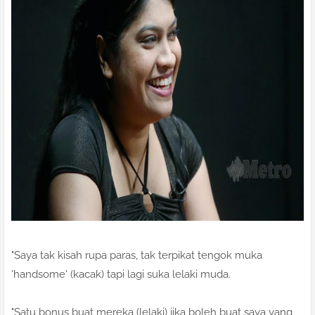
"Saya tak kisah rupa paras, tak terpikat tengok muka
'handsome' (kacak) tapi lagi suka lelaki muda.
"Satu bonus buat mereka (lelaki) jika boleh buat saya yang