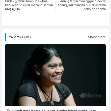
Budak 3 tahun lumpuh akibat
Adik 9 tahun meninggal dicekik:
tter
atsa
kecuaian hospital menang saman
Abang jadi mangsa buli di asrama
RM5.6 juta
sekolah agama
pp
YOU MAY LIKE
Show more