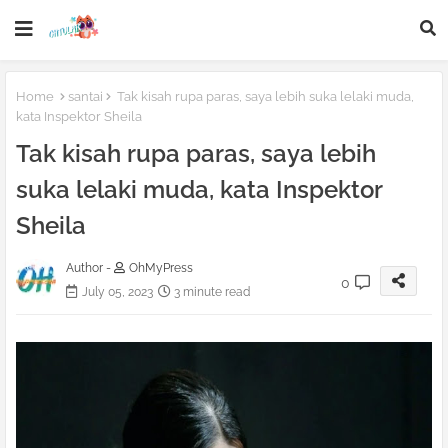
Home
santai
Tak kisah rupa paras, saya lebih suka lelaki muda,
kata Inspektor Sheila
Tak kisah rupa paras, saya lebih
suka lelaki muda, kata Inspektor
Sheila
Author -
OhMyPress
0
July 05, 2023
3 minute read