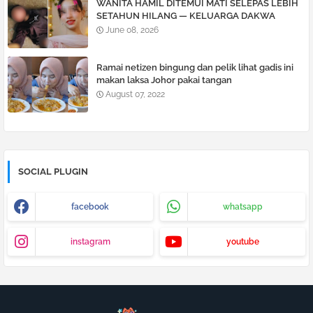
WANITA HAMIL DITEMUI MATI SELEPAS LEBIH
SETAHUN HILANG — KELUARGA DAKWA
ADUAN TIDAK DILAYAN, TUNTUT SIASATAN
June 08, 2026
TELUS
Ramai netizen bingung dan pelik lihat gadis ini
makan laksa Johor pakai tangan
August 07, 2022
SOCIAL PLUGIN
facebook
whatsapp
instagram
youtube