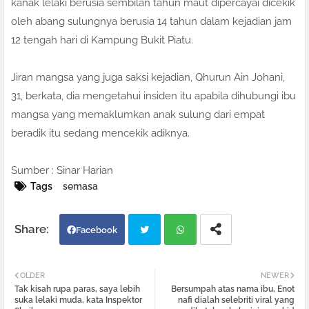
kanak lelaki berusia sembilan tahun maut dipercayai dicekik
oleh abang sulungnya berusia 14 tahun dalam kejadian jam
12 tengah hari di Kampung Bukit Piatu.
Jiran mangsa yang juga saksi kejadian, Qhurun Ain Johani,
31, berkata, dia mengetahui insiden itu apabila dihubungi ibu
mangsa yang memaklumkan anak sulung dari empat
beradik itu sedang mencekik adiknya.
Sumber : Sinar Harian
Tags
semasa
Facebook
Twi
Wh
OLDER
NEWER
Tak kisah rupa paras, saya lebih
Bersumpah atas nama ibu, Enot
tter
atsa
suka lelaki muda, kata Inspektor
nafi dialah selebriti viral yang