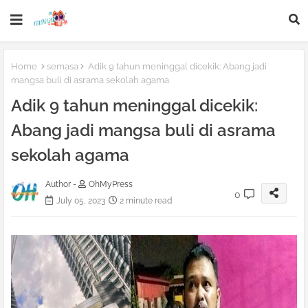
Home
semasa
Adik 9 tahun meninggal dicekik: Abang jadi
mangsa buli di asrama sekolah agama
Adik 9 tahun meninggal dicekik:
Abang jadi mangsa buli di asrama
sekolah agama
Author -
OhMyPress
0
July 05, 2023
2 minute read