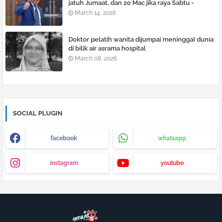
jatuh Jumaat, dan 20 Mac jika raya Sabtu -
Perdana Menteri
March 14, 2026
Doktor pelatih wanita dijumpai meninggaI dunia
di bilik air asrama hospital
March 08, 2026
SOCIAL PLUGIN
facebook
whatsapp
instagram
youtube