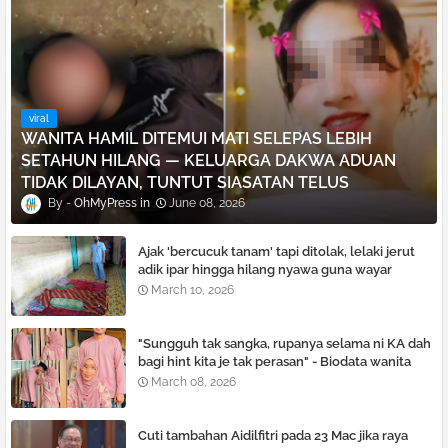
viral
WANITA HAMIL DITEMUI MATI SELEPAS LEBIH
SETAHUN HILANG — KELUARGA DAKWA ADUAN
TIDAK DILAYAN, TUNTUT SIASATAN TELUS
OhMyPress
June 08, 2026
Ajak 'bercucuk tanam' tapi ditolak, lelaki je͏rut
adik ipar hingga hilang nyawa guna wayar
pelurus rambut
March 10, 2026
"Sungguh tak sangka, rupanya selama ni KA dah
bagi hint kita je tak perasan" - Biodata wanita
pilihan hati Khairul Aming akhirnya didedahkan
March 08, 2026
netizen
Cuti tambahan Aidilfitri pada 23 Mac jika raya