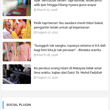
Ajak 'bercucuk tanam' tapi ditolak, lelaki je͏rut
adik ipar hingga hilang nyawa guna wayar
pelurus rambut
March 10, 2026
Pelik tapi benar! Ibu saudara mesti tiduri bakal
pengantin lelaki untuk uji kejantanan
August 07, 2022
"Sungguh tak sangka, rupanya selama ni KA dah
bagi hint kita je tak perasan" - Biodata wanita
pilihan hati Khairul Aming akhirnya didedahkan
March 08, 2026
netizen
80 peratus orang Islam di Malaysia tidak solat
lima waktu, kajian dari Dato’ Dr. Mohd Fadzilah
Kamsah
August 07, 2022
SOCIAL PLUGIN