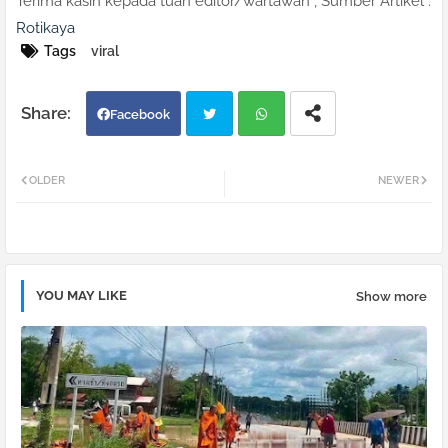
Terima kasih kepada tuan editor/wartawan , Sumber Artikel :
Rotikaya
Tags
viral
Facebook
Twi
Wh
OLDER
NEWER
tter
atsa
pp
YOU MAY LIKE
Show more