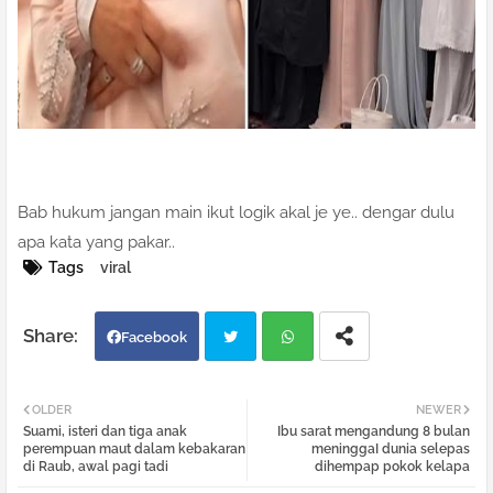
Bab hukum jangan main ikut logik akal je ye.. dengar dulu
apa kata yang pakar..
Tags
viral
Facebook
Twi
Wh
OLDER
NEWER
Suami, isteri dan tiga anak
Ibu sarat mengandung 8 bulan
tter
atsa
perempuan maut dalam kebakaran
meninggaI dunia selepas
di Raub, awal pagi tadi
dihempap pokok kelapa
pp