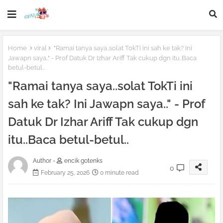
Home
viral
"Ramai tanya saya..solat TokTi ini sah ke tak? Ini
Jawapn saya.." - Prof Datuk Dr Izhar Ariff Tak cukup dgn itu..Baca
betul-betul..
"Ramai tanya saya..solat TokTi ini
sah ke tak? Ini Jawapn saya.." - Prof
Datuk Dr Izhar Ariff Tak cukup dgn
itu..Baca betul-betul..
Author -
encik gotenks
0
February 25, 2026
0 minute read