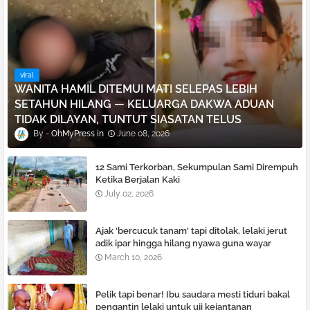
viral
WANITA HAMIL DITEMUI MATI SELEPAS LEBIH
SETAHUN HILANG — KELUARGA DAKWA ADUAN
TIDAK DILAYAN, TUNTUT SIASATAN TELUS
OhMyPress
June 08, 2026
12 Sami Terkorban, Sekumpulan Sami Dirempuh
Ketika Berjalan Kaki
July 02, 2026
Ajak 'bercucuk tanam' tapi ditolak, lelaki je͏rut
adik ipar hingga hilang nyawa guna wayar
pelurus rambut
March 10, 2026
Pelik tapi benar! Ibu saudara mesti tiduri bakal
pengantin lelaki untuk uji kejantanan