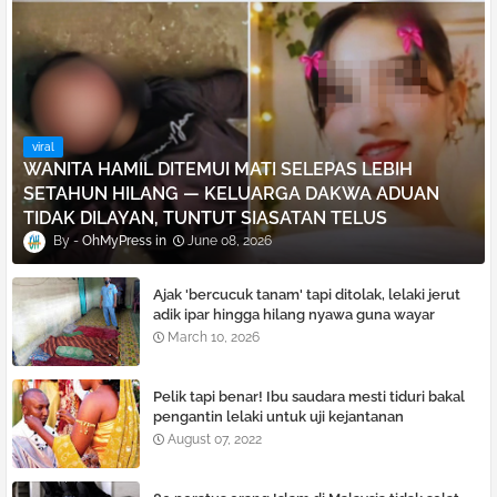
viral
WANITA HAMIL DITEMUI MATI SELEPAS LEBIH
SETAHUN HILANG — KELUARGA DAKWA ADUAN
TIDAK DILAYAN, TUNTUT SIASATAN TELUS
OhMyPress
June 08, 2026
Ajak 'bercucuk tanam' tapi ditolak, lelaki je͏rut
adik ipar hingga hilang nyawa guna wayar
pelurus rambut
March 10, 2026
Pelik tapi benar! Ibu saudara mesti tiduri bakal
pengantin lelaki untuk uji kejantanan
August 07, 2022