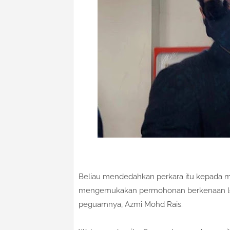
Beliau mendedahkan perkara itu kepada 
mengemukakan permohonan berkenaan leb
peguamnya, Azmi Mohd Rais.