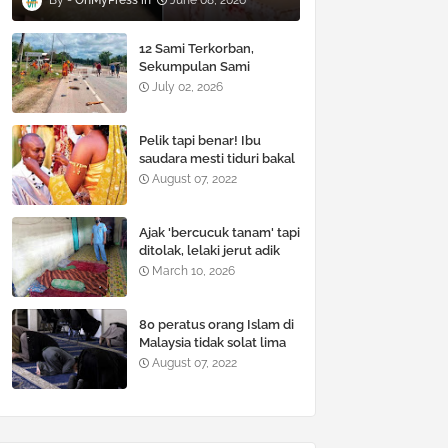
OhMyPress
June 08, 2026
12 Sami Terkorban,
Sekumpulan Sami
Dirempuh Ketika Berjalan
July 02, 2026
Kaki
Pelik tapi benar! Ibu
saudara mesti tiduri bakal
pengantin lelaki untuk uji
August 07, 2022
kejantanan
Ajak 'bercucuk tanam' tapi
ditolak, lelaki je͏rut adik
ipar hingga hilang nyawa
March 10, 2026
guna wayar pelurus
rambut
80 peratus orang Islam di
Malaysia tidak solat lima
waktu, kajian dari Dato’ Dr.
August 07, 2022
Mohd Fadzilah Kamsah