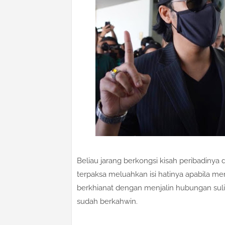
Beliau jarang berkongsi kisah peribadinya
terpaksa meluahkan isi hatinya apabila me
berkhianat dengan menjalin hubungan suli
sudah berkahwin.