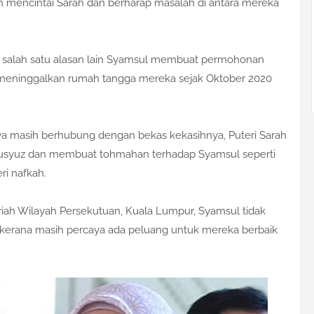
mencintai Sarah dan berharap masalah di antara mereka
 salah satu alasan lain Syamsul membuat permohonan
h meninggalkan rumah tangga mereka sejak Oktober 2020
dakwa masih berhubung dengan bekas kekasihnya, Puteri Sarah
nusyuz dan membuat tohmahan terhadap Syamsul seperti
i nafkah.
iah Wilayah Persekutuan, Kuala Lumpur, Syamsul tidak
 kerana masih percaya ada peluang untuk mereka berbaik