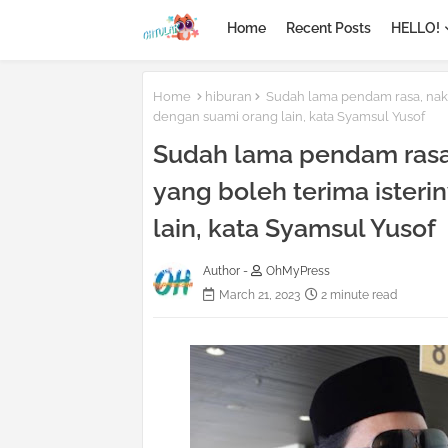
Home
Recent Posts
HELLO!
Home
hiburan
Sudah lama pendam rasa, nak c
dengan suami orang lain, kata Syamsul Yusof
Sudah lama pendam rasa,
yang boleh terima ister
lain, kata Syamsul Yusof
Author -
OhMyPress
March 21, 2023
2 minute read