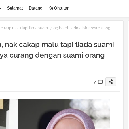
Selamat
Datang
Ke Ohtular!
akap malu tapi tiada suami yang boleh terima isterinya curang
 nak cakap malu tapi tiada suami
inya curang dengan suami orang
0