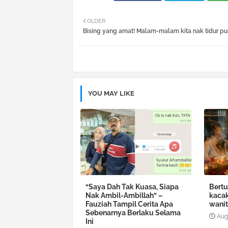
OLDER
Bising yang amat! Malam-malam kita nak tidur pu
YOU MAY LIKE
“Saya Dah Tak Kuasa, Siapa
Bertu
Nak Ambil-Ambillah” –
kacak
Fauziah Tampil Cerita Apa
wani
Sebenarnya Berlaku Selama
Aug
Ini